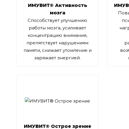
ИМУВИТ® Активность
ИМУВ
мозга
Повы
Cпособствует улучшению
пс
работы мозга, усиливает
наг
концентрацию внимания,
препятствует нарушениям
р
памяти, снижает утомление и
воз
заряжает энергией.
ИМУВИТ® Острое зрение