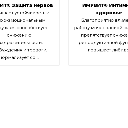
ИТ® Защита нервов
ИМУВИТ® Интим
шает устойчивость к
здоровье
ихо-эмоциональным
Благоприятно влияе
рузкам, способствует
работу мочеполовой с
снижению
препятствует сниж
аздражительности,
репродуктивной фун
буждения и тревоги,
повышает либидо
нормализует сон.