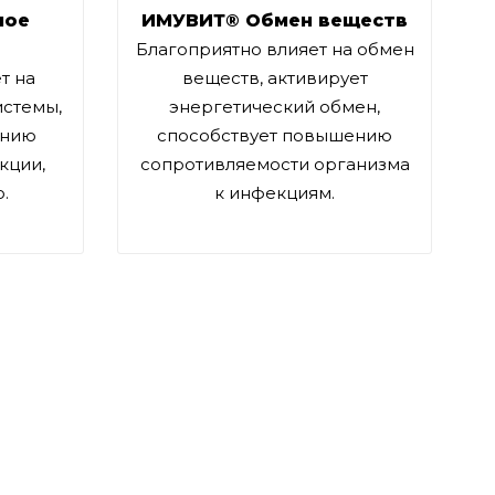
ное
ИМУВИТ® Обмен веществ
Благоприятно влияет на обмен
т на
веществ, активирует
истемы,
энергетический обмен,
ению
способствует повышению
кции,
сопротивляемости организма
.
к инфекциям.